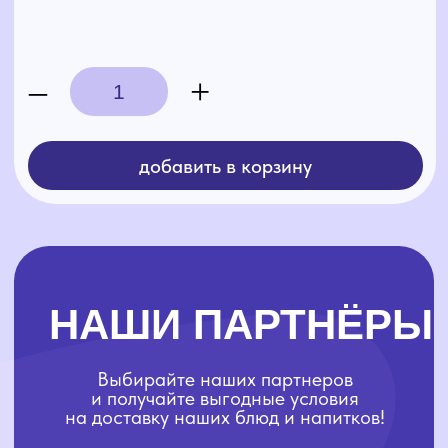
Выбирайте наших партнеров
и получайте выгодные условия
на доставку наших блюд и напитков!
4 сезона
Forest House
K
Ознакомиться