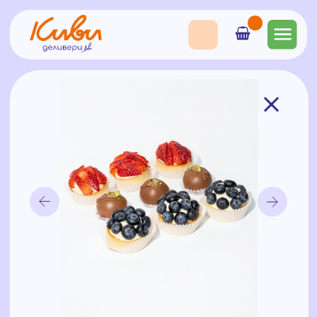
Набор десертов ассорти
2100
₽
Состав:
Десерт «Картошка» с дубайской начинкой 3 шт