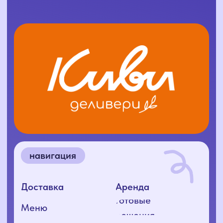
адрес
открыть карту
ООО «КИВИ+», 2025
ИНН 1400034415
ОГРН 1241400004416