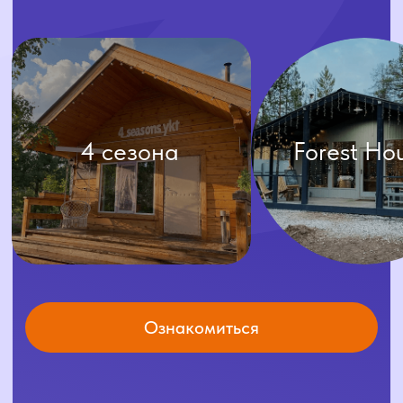
навигация
Доставка
Аренда
Готовые
Меню
решения
О нас
Каталог
Условия доставки
Условия аренды
Отзывы
Условия доставки
соцсети
контакты
+7 (4112) 25-44-33
+7 (924) 596-38-86