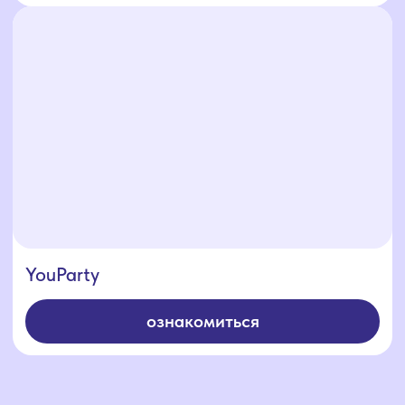
Доставка
Аренда
Готовые
Меню
решения
О нас
Каталог
Условия доставки
Условия аренды
Отзывы
Условия доставки
соцсети
контакты
+7 (4112) 25-44-33
+7 (924) 596-38-86
адрес