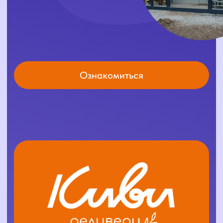
навигация
Доставка
Аренда
Готовые
Меню
решения
О нас
Каталог
Условия доставки
Условия аренды
Отзывы
Условия доставки
соцсети
контакты
+7 (4112) 25-44-33
+7 (924) 596-38-86
адрес