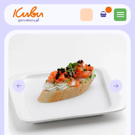
Брускетта Токио
125
₽
Состав: