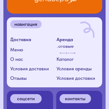
открыть карту
ООО «КИВИ+», 2025
ИНН 1400034415
ОГРН 1241400004416
Согласие на обработку ПД
Политика конфиденциальности
Разработка сайта: nnova.ya