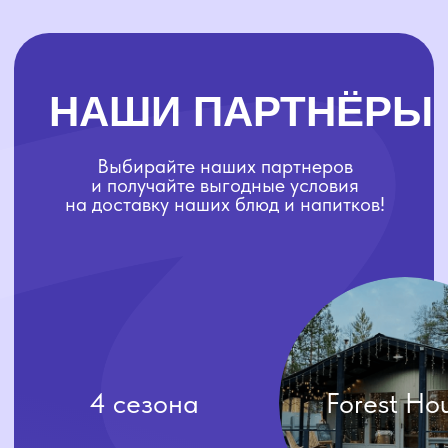
4 сезона
Forest House
K
Ознакомиться