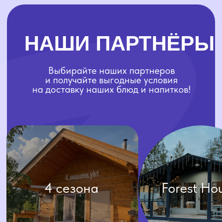
навигация
Доставка
Аренда
Готовые
Меню
решения
О нас
Каталог
Условия доставки
Условия аренды
Отзывы
Условия доставки
соцсети
контакты
+7 (4112) 25-44-33