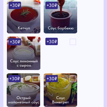
Острый
Соус
майонезный соус
Винегрет
Добавить якутскую лепешку?
+20₽
да
Якутская лепешка
–
+
добавить в корзину
НАШИ ПАРТНЁРЫ