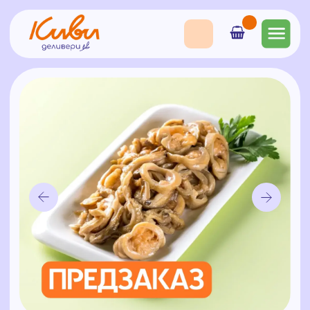
Харта (жеребячьи
внутренности)
750
₽
Состав: