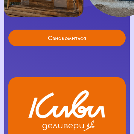
+7 (924) 596-38-86
адрес
открыть карту
ООО «КИВИ+», 2025
ИНН 1400034415
ОГРН 1241400004416