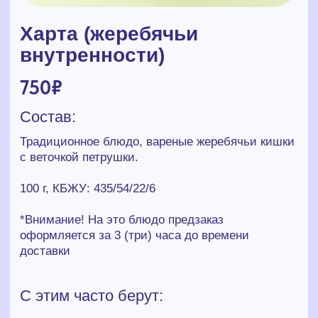
Традиционное блюдо, вареные жеребячьи кишки
с веточкой петрушки.
100 г, КБЖУ: 435/54/22/6
*Внимание! На это блюдо предзаказ
оформляется за 3 (три) часа до времени
доставки
С этим часто берут:
+30₽
+30₽
Кетчуп
Барбекю
Кетчуп
Соус барбекю
+30₽
+30₽
Терияки
Лимонный с сыром пармезан
Соус лимонный
Терияки
с сыром
+30₽
+30₽
Острый майонезный соус
Соус Винегрет