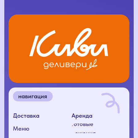
адрес
открыть карту
ООО «КИВИ+», 2025
ИНН 1400034415
ОГРН 1241400004416