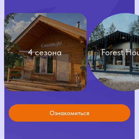
навигация
Доставка
Аренда
Готовые
Меню
решения
О нас
Каталог
Условия доставки
Условия аренды
Отзывы
Условия доставки
соцсети
контакты
+7 (4112) 25-44-33
+7 (924) 596-38-86