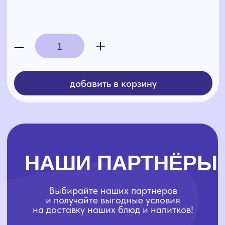
Выбирайте наших партнеров
и получайте выгодные условия
на доставку наших блюд и напитков!
4 сезона
Forest House
K
Ознакомиться