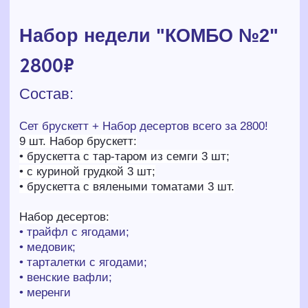
Сет брускетт + Набор десертов всего за 2800!
9 шт. Набор брускетт:
• брускетта с тар-таром из семги 3 шт;
• с куриной грудкой 3 шт;
• брускетта с вялеными томатами 3 шт.
Набор десертов:
• трайфл с ягодами;
• медовик;
• тарталетки с ягодами;
• венские вафли;
• меренги
–
+
добавить в корзину
НАШИ ПАРТНЁРЫ