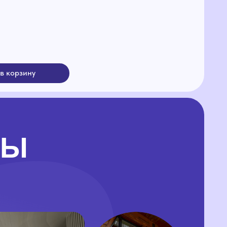
шка
Домик Эвенкийки
VR Club