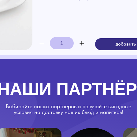
–
+
добавить в корзину
АШИ ПАРТНЁРЫ
ирайте наших партнеров и получайте выгодные
словия на доставку наших блюд и напитков!
Kak doma
YouParty
Большая Ши