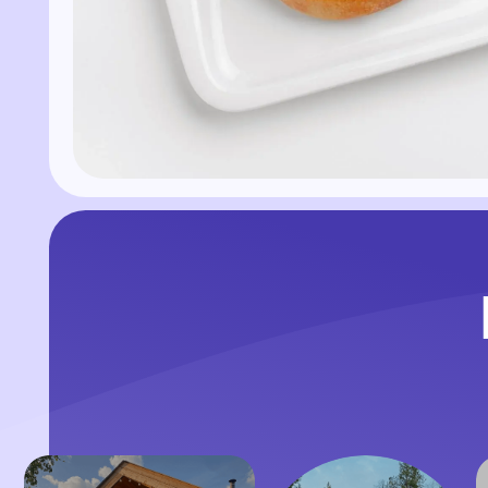
Н
Выб
у
4 сезона
Forest House