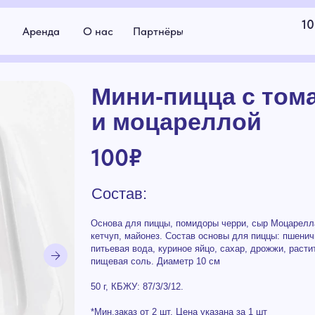
10:00 - 19:00
енда
О нас
Партнёры
г.Якутск
Мини-пицца с томатами
и моцареллой
100
₽
Состав:
Основа для пиццы, помидоры черри, сыр Моцарелла, свежий укроп,
кетчуп, майонез. Состав основы для пиццы: пшеничная мука,
питьевая вода, куриное яйцо, сахар, дрожжи, растительное масло,
пищевая соль. Диаметр 10 см
50 г, КБЖУ: 87/3/3/12.
*Мин.заказ от 2 шт. Цена указана за 1 шт