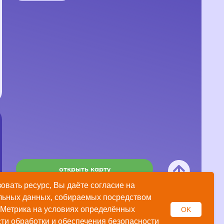
открыть карту
Разработка сайта: nnova.ya
овать ресурс, Вы даёте согласие на
льных данных, собираемых посредством
Метрика на условиях определённых
OK
ти обработки и обеспечения безопасности