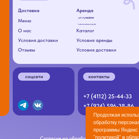
соцсети
контакты
+7 (4112) 25-44-33
+7 (924) 596-38-86
Согласие на обработку ПД
Политика конфиденциальности
Продолжая использ
обработку персона
программы Яндекс 
"политикой"
в облас