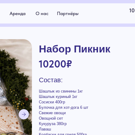
10:00 - 19:00
енда
О нас
Партнёры
г.Якутск
Набор Пикник
10200
₽
Состав:
Шашлык из свинины 1кг
Шашлык куриный 1кг
Сосиски 400гр
Булочка для хот-дога 6 шт
Свежие овощи
Овощной сет
Кукуруза 380гр
Лаваш
Колбаски для гриля 500гр
Картофель 2,2кг
Сыр плавленный
Соусы