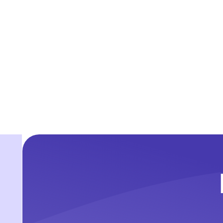
Н
Выб
у
4 сезона
Forest House