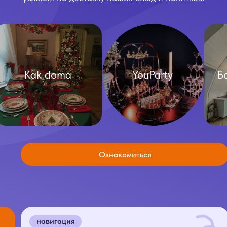
Ознакомиться
навигация
адрес
Доставка
Аренда
Готовые
Меню
решения
О нас
Каталог
Условия доставки
Условия аренды
Отзывы
Условия доставки