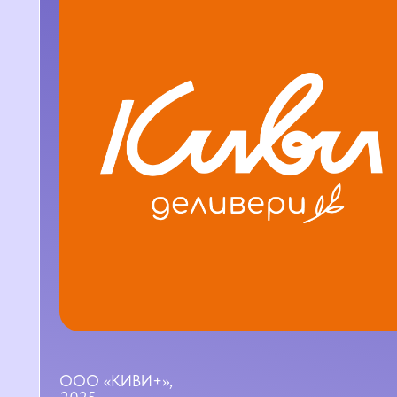
ООО «КИВИ+»,
2025
ИНН 1400034415
ОГРН 1241400004416