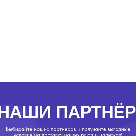
АШИ ПАРТНЁРЫ
ирайте наших партнеров и получайте выгодные
словия на доставку наших блюд и напитков!
Kak doma
YouParty
Большая Ши