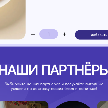
–
+
добавить в корзину
АШИ ПАРТНЁРЫ
ирайте наших партнеров и получайте выгодные
словия на доставку наших блюд и напитков!
Kak doma
YouParty
Большая Ши