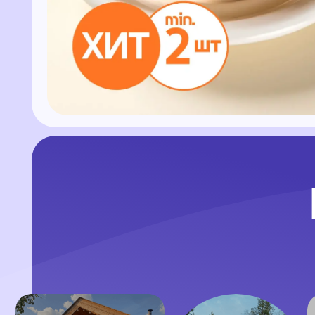
Н
Выб
у
4 сезона
Forest House