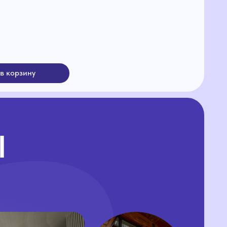
шка
Домик Эвенкийки
VR Club