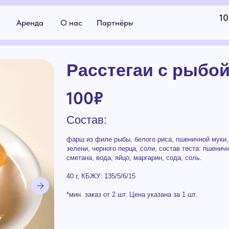
10:00 - 19:00
енда
О нас
Партнёры
г.Якутск
Расстегаи с рыбой
100
₽
Состав:
фарш из филе рыбы, белого риса, пшеничной муки, репчатого лука,
зелени, черного перца, соли, состав теста: пшеничная мука,
сметана, вода, яйцо, маргарин, сода, соль.
40 г, КБЖУ: 135/5/6/15
*мин. заказ от 2 шт. Цена указана за 1 шт.