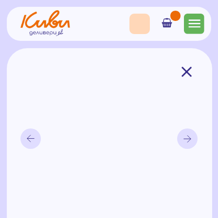
Набор "Свидание"
3250
₽
Состав: