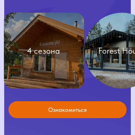
навигация
Доставка
Аренда
Готовые
Меню
решения
О нас
Каталог
Условия доставки
Условия аренды
Отзывы
Условия доставки
соцсети
контакты
+7 (4112) 25-44-33
+7 (924) 596-38-86