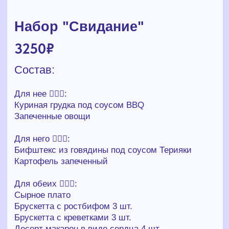
Для нее 🙋🏻‍♀️:
Куриная грудка под соусом BBQ
Запеченные овощи
Для него 🙋🏻‍♂️:
Бифштекс из говядины под соусом Терияки
Картофель запеченный
Для обеих 👩‍❤️‍👨:
Сырное плато
Брускетта с ростбифом 3 шт.
Брускетта с креветками 3 шт.
Десерт макарон в виде сердца 4 шт.
–
+
добавить в корзину
НАШИ ПАРТНЁРЫ