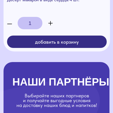
Выбирайте наших партнеров
и получайте выгодные условия
на доставку наших блюд и напитков!
4 сезона
Forest House
K
Ознакомиться