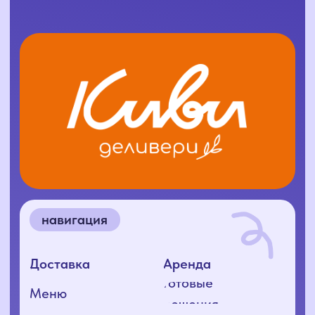
адрес
открыть карту
ООО «КИВИ+», 2025
ИНН 1400034415
ОГРН 1241400004416