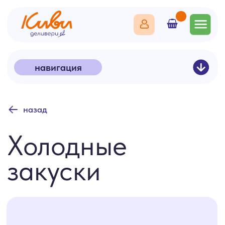
навигация
назад
Праздничные наборы
Шашлычки
Холодные
Фудбоксы
Горячие блюда
закуски
Бизнес-ланч
Салаты
Фаст-фуд
Гарниры
Для детей
Холодные закуски
Выпечка
Национальная кухня
Брускетты и профитроли
Рецепт-наборы
Напитки
Десерты