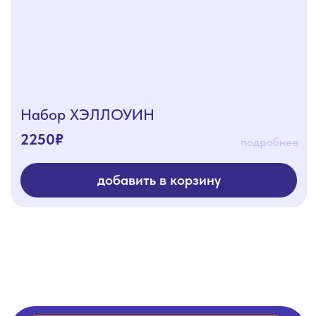
Отзывы
Условия доставки
соцсети
контакты
+7 (4112) 25-44-33
+7 (924) 596-38-86
адрес
открыть карту