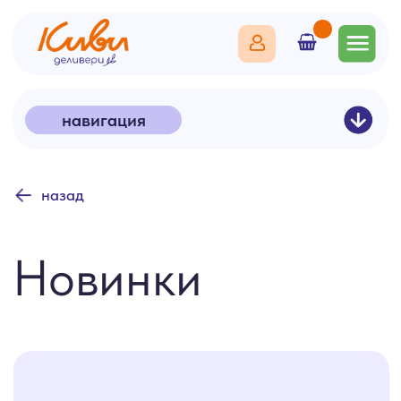
навигация
назад
Праздничные наборы
Шашлычки
Фудбоксы
Горячие блюда
Новинки
Бизнес-ланч
Салаты
Фаст-фуд
Гарниры
Для детей
Холодные закуски
Выпечка
Национальная кухня
Брускетты и профитроли
Рецепт-наборы
Напитки
Десерты