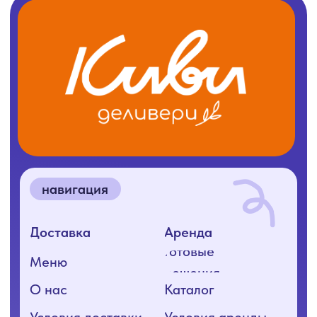
ООО «КИВИ+», 2025
ИНН 1400034415
ОГРН 1241400004416
Согласие на обработку ПД
Политика конфиденциальности
Разработка сайта: nnova.ya