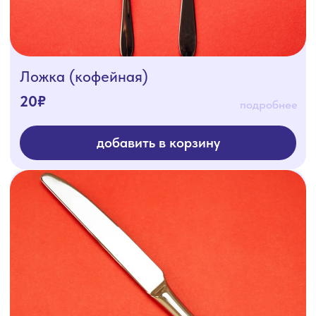
Вилка для рыбы
50₽
подробнее
добавить в корзину
навигация
Доставка
Аренда
Готовые
Меню
решения
О нас
Каталог
Условия доставки
Условия аренды
Отзывы
Условия доставки