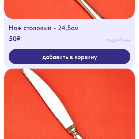
соцсети
контакты
+7 (4112) 25-44-33
+7 (924) 596-38-86
адрес
открыть карту
ООО «КИВИ+», 2025
ИНН 1400034415